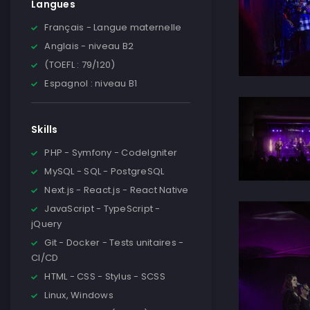
Langues
Français - Langue maternelle
Anglais - niveau B2
(TOEFL : 79/120)
Espagnol : niveau B1
Skills
PHP - Symfony - CodeIgniter
MySQL - SQL - PostgreSQL
Next.js - React.js - React Native
JavaScript - TypeScript -
jQuery
Git - Docker - Tests unitaires -
CI/CD
HTML - CSS - Stylus - SCSS
Linux, Windows