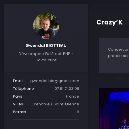
Crazy’K
Gwendal BIOTTEAU
Concert or
Développeur FullStack PHP -
phobie sco
JavaScript
Email
gwendal.bio@gmail.com
Téléphone
07.81.71.03.09
Pays
France
Villes
Grenoble / Saint-Étienne
Permis
B