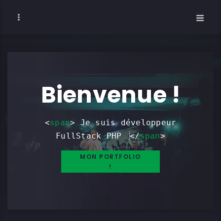
Bienvenue !
<
span
> Je suis
développeur
FullStack PHP -
</
span
>
MON PORTFOLIO
!